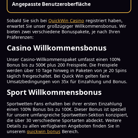
Angepasste Benutzeroberfläche
Sobald Sie sich bei
QuickWin Casino
registriert haben,
erwartet Sie unser großzügiger Willkommensbonus. Wir
bieten zwei verschiedene Bonuspakete, je nach Ihren
Präferenzen:
Casino Willkommensbonus
Unser Casino-Willkommenspaket umfasst einen 100%
Bonus bis zu 500€ plus 200 Freispiele. Die Freispiele
werden über 10 Tage hinweg in Paketen von je 20 Spins
täglich freigeschaltet. Bei Quick Win gelten faire
Umsatzbedingungen von 35x für Einzahlung und Bonus.
Sport Willkommensbonus
Sportwetten-Fans erhalten bei ihrer ersten Einzahlung
einen 100% Bonus bis zu 100€. Dieser Bonus ist speziell
für unsere umfangreiche Sportwetten-Sektion konzipiert,
die über 30 verschiedene Sportarten abdeckt. Weitere
Details zu allen verfügbaren Angeboten finden Sie in
unserem
quickwin bonus
Bereich.