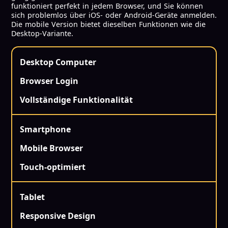
funktioniert perfekt in jedem Browser, und Sie können
sich problemlos über iOS- oder Android-Geräte anmelden.
Die mobile Version bietet dieselben Funktionen wie die
Desktop-Variante.
Desktop Computer
Browser Login
Vollständige Funktionalität
Smartphone
Mobile Browser
Touch-optimiert
Tablet
Responsive Design