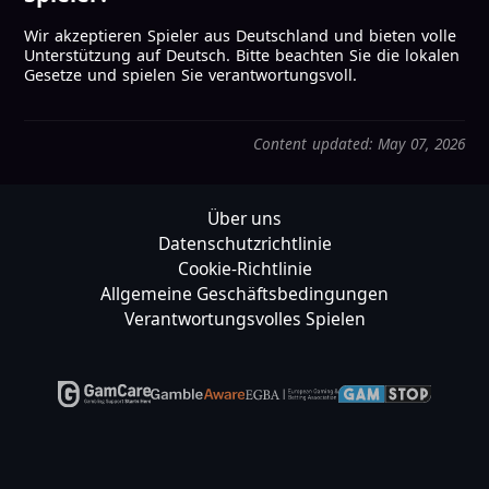
Wir akzeptieren Spieler aus Deutschland und bieten volle
Unterstützung auf Deutsch. Bitte beachten Sie die lokalen
Gesetze und spielen Sie verantwortungsvoll.
Content updated: May 07, 2026
Über uns
Datenschutzrichtlinie
Cookie-Richtlinie
Allgemeine Geschäftsbedingungen
Verantwortungsvolles Spielen