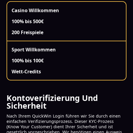
Casino Willkommen
100% bis 500€
200 Freispiele
Sport Willkommen
100% bis 100€
Wett-Credits
Kontoverifizierung Und
Sicherheit
Nach Ihrem QuickWin Login führen wir Sie durch einen
einfachen Verifizierungsprozess. Dieser KYC-Prozess
(Know Your Customer) dient Ihrer Sicherheit und ist
gesetzlich vorgeschrieben. Wir benötigen einen Ausweis