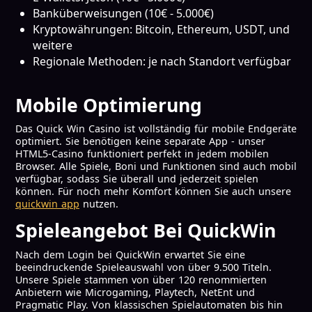
Banküberweisungen (10€ - 5.000€)
Kryptowährungen: Bitcoin, Ethereum, USDT, und
weitere
Regionale Methoden: je nach Standort verfügbar
Mobile Optimierung
Das Quick Win Casino ist vollständig für mobile Endgeräte
optimiert. Sie benötigen keine separate App - unser
HTML5-Casino funktioniert perfekt in jedem mobilen
Browser. Alle Spiele, Boni und Funktionen sind auch mobil
verfügbar, sodass Sie überall und jederzeit spielen
können. Für noch mehr Komfort können Sie auch unsere
quickwin app
nutzen.
Spieleangebot Bei QuickWin
Nach dem Login bei QuickWin erwartet Sie eine
beeindruckende Spieleauswahl von über 9.500 Titeln.
Unsere Spiele stammen von über 120 renommierten
Anbietern wie Microgaming, Playtech, NetEnt und
Pragmatic Play. Von klassischen Spielautomaten bis hin